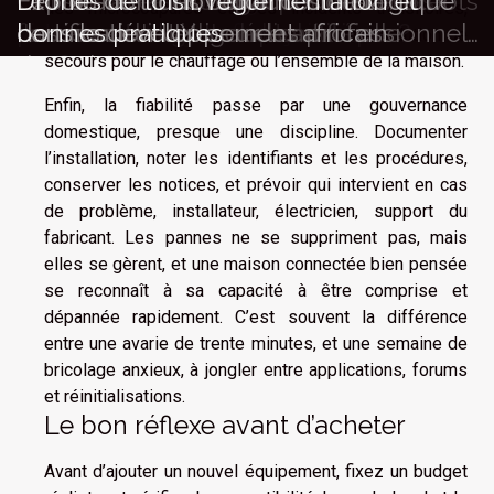
Explorez les avantages des assistants
Comment choisir le meilleur artisan
Comment les formations modernes
Utiliser la technologie pour améliorer
Exploration des capacités des chatbots
Exploration des bénéfices de la
Le rôle de l'innovation technologique
Drones de loisir, réglementation et
des microcoupures et des incidents transitoires,
virtuels en langue française
pour votre urgence domestique ?
favorisent-elles l'adaptabilité
l'accès aux soins médicaux
basés sur l'intelligence artificielle
certification UX pour les professionnels
dans le développement africain
bonnes pratiques
même si cela ne remplace pas une vraie solution de
professionnelle ?
du web
secours pour le chauffage ou l’ensemble de la maison.
Enfin, la fiabilité passe par une gouvernance
domestique, presque une discipline. Documenter
l’installation, noter les identifiants et les procédures,
conserver les notices, et prévoir qui intervient en cas
de problème, installateur, électricien, support du
fabricant. Les pannes ne se suppriment pas, mais
elles se gèrent, et une maison connectée bien pensée
se reconnaît à sa capacité à être comprise et
dépannée rapidement. C’est souvent la différence
entre une avarie de trente minutes, et une semaine de
bricolage anxieux, à jongler entre applications, forums
et réinitialisations.
Le bon réflexe avant d’acheter
Avant d’ajouter un nouvel équipement, fixez un budget