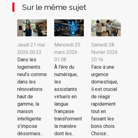
Sur le même sujet
Jeudi 21 mai
Mercredi 25
Samedi 28
2026 00:22
mars 2026
février 2026
Dans les
01:08
20:16
logements
À l’ère du
Face à une
neufs comme
numérique,
urgence
dans les
les
domestique,
rénovations
assistants
il est crucial
haut de
virtuels en
de réagir
gamme, la
langue
rapidement
maison
française
tout en
intelligente
transforment
faisant les
s’impose
la manière
bons choix.
désormais...
dont les...
Choisir...