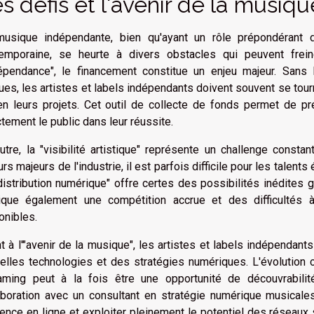
s défis et l'avenir de la musi
usique indépendante, bien qu'ayant un rôle prépondérant da
emporaine, se heurte à divers obstacles qui peuvent frei
dépendance", le financement constitue un enjeu majeur. Sans
ues, les artistes et labels indépendants doivent souvent se tourn
en leurs projets. Cet outil de collecte de fonds permet de pré
ctement le public dans leur réussite.
utre, la "visibilité artistique" représente un challenge const
urs majeurs de l'industrie, il est parfois difficile pour les talent
distribution numérique" offre certes des possibilités inédites 
ique également une compétition accrue et des difficulté
onibles.
t à l'"avenir de la musique", les artistes et labels indépendants
elles technologies et des stratégies numériques. L'évolution
aming peut à la fois être une opportunité de découvrabili
aboration avec un consultant en stratégie numérique musicales
ence en ligne et exploiter pleinement le potentiel des réseaux 