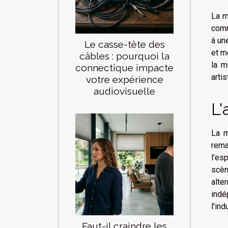
La m
comm
à un
Le casse-tête des
et m
câbles : pourquoi la
la m
connectique impacte
artis
votre expérience
audiovisuelle
L'
La m
rema
l'es
scèn
alte
indé
l'in
Faut-il craindre les