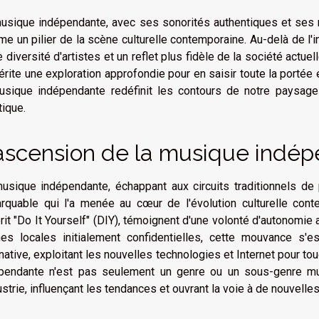
usique indépendante, avec ses sonorités authentiques et ses 
e un pilier de la scène culturelle contemporaine. Au-delà de l'i
e diversité d'artistes et un reflet plus fidèle de la société actu
érite une exploration approfondie pour en saisir toute la port
usique indépendante redéfinit les contours de notre paysage 
tique.
ascension de la musique indé
usique indépendante, échappant aux circuits traditionnels de p
rquable qui l'a menée au cœur de l'évolution culturelle con
prit "Do It Yourself" (DIY), témoignent d'une volonté d'autonomie 
es locales initialement confidentielles, cette mouvance s
rnative, exploitant les nouvelles technologies et Internet pour tou
pendante n'est pas seulement un genre ou un sous-genre mu
dustrie, influençant les tendances et ouvrant la voie à de nouvell