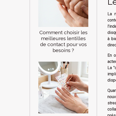
Le
La m
cont
l'in
Comment choisir les
disq
meilleures lentilles
à bi
de contact pour vos
dire
besoins ?
En o
acte
La "
impl
disp
Quan
nouv
stre
coll
prés