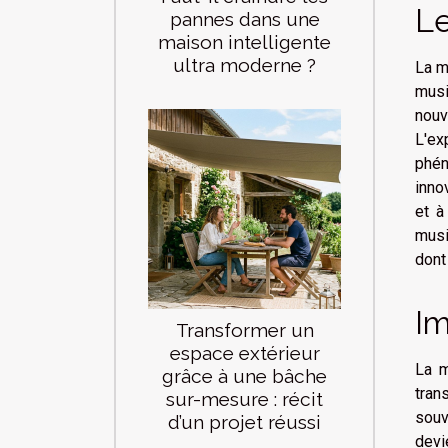
Le
pannes dans une
maison intelligente
ultra moderne ?
La m
musi
nouv
L'ex
phén
inno
et à
musi
dont
Im
Transformer un
espace extérieur
La m
grâce à une bâche
tran
sur-mesure : récit
souv
d’un projet réussi
devi