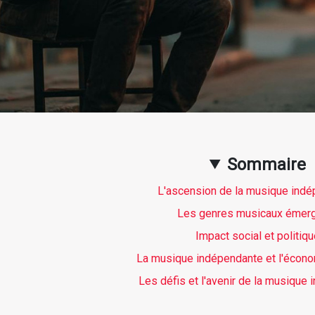
Sommaire
L'ascension de la musique ind
Les genres musicaux émer
Impact social et politiq
La musique indépendante et l'économ
Les défis et l'avenir de la musique