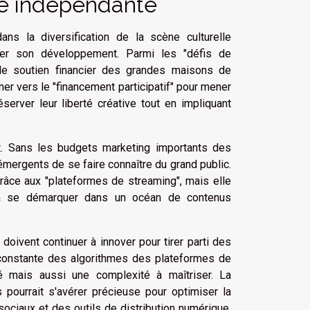
que indépendante
ns la diversification de la scène culturelle
ner son développement. Parmi les "défis de
 le soutien financier des grandes maisons de
er vers le "financement participatif" pour mener
server leur liberté créative tout en impliquant
ant. Sans les budgets marketing importants des
s émergents de se faire connaître du grand public.
grâce aux "plateformes de streaming", mais elle
s à se démarquer dans un océan de contenus
 doivent continuer à innover pour tirer parti des
 constante des algorithmes des plateformes de
té mais aussi une complexité à maîtriser. La
 pourrait s'avérer précieuse pour optimiser la
sociaux et des outils de distribution numérique.