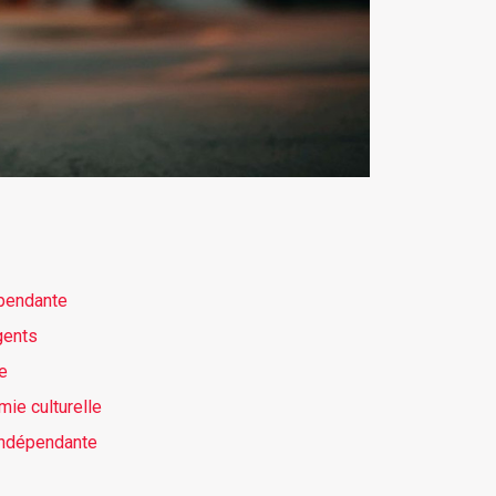
épendante
gents
ue
ie culturelle
 indépendante