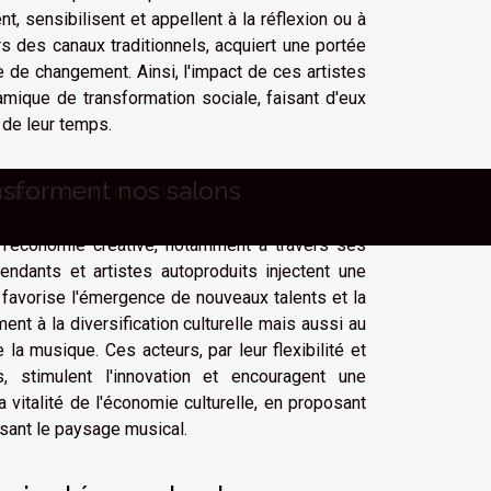
, sensibilisent et appellent à la réflexion ou à
rs des canaux traditionnels, acquiert une portée
 de changement. Ainsi, l'impact de ces artistes
mique de transformation sociale, faisant d'eux
 de leur temps.
onomie culturelle
la création moderne
rne
nsforment nos salons
 l'économie créative, notamment à travers ses
pendants et artistes autoproduits injectent une
favorise l'émergence de nouveaux talents et la
 à la diversification culturelle mais aussi au
la musique. Ces acteurs, par leur flexibilité et
, stimulent l'innovation et encouragent une
a vitalité de l'économie culturelle, en proposant
ssant le paysage musical.