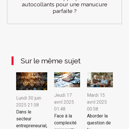
autocollants pour une manucure
parfaite ?
Sur le même sujet
Jeudi 17
Mardi 15
Lundi 30 juin
avril 2025
avril 2025
2025 21:58
01:48
00:58
Dans le
Face à la
Aborder la
secteur
complexité
question de
entrepreneurial,