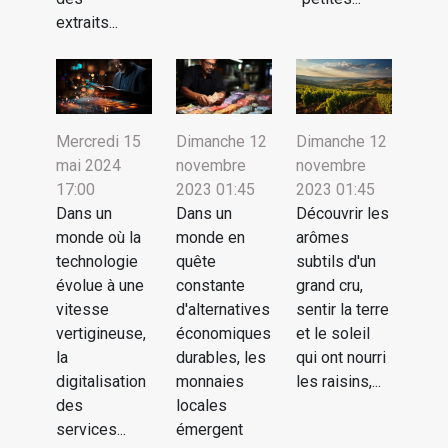
extraits...
Dimanche 12
Dimanche 12
Mercredi 15
novembre
novembre
mai 2024
2023 01:45
2023 01:45
17:00
Dans un
Découvrir les
Dans un
monde en
arômes
monde où la
quête
subtils d'un
technologie
constante
grand cru,
évolue à une
d'alternatives
sentir la terre
vitesse
économiques
et le soleil
vertigineuse,
durables, les
qui ont nourri
la
monnaies
les raisins,...
digitalisation
locales
des
émergent
services...