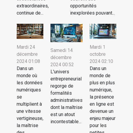
extraordinaires,
opportunités
continue de...
inexplorées pouvant...
Mardi 24
Mardi 1
Samedi 14
décembre
octobre
décembre
2024 01:08
2024 02:10
2024 00:52
Dans un
Dans un
L'univers
monde où
monde de
entrepreneurial
les données
plus en plus
regorge de
numériques
numérique,
formalités
se
la présence
administratives
multiplient à
en ligne est
dont la maîtrise
une vitesse
devenue un
est un atout
vertigineuse,
enjeu majeur
incontestable...
la maîtrise
pour les
des
petites...