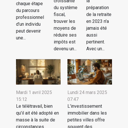
croissante
la
chaque étape
du système
préparation
du parcours
fiscal,
de la retraite
professionnel
trouver les
en 2023 n'a
d’un individu
moyens de
jamais été
peut devenir
réduire ses
aussi
une...
impôts est
pertinent.
devenu un...
Avec un...
Mardi 1 avril 2025
Lundi 24 mars 2025
15:12
07:47
Le télétravail, bien
L'investissement
qu'il ait été adopté en
immobilier dans les
masse à la suite de
petites villes offre
circonstances
souvent des