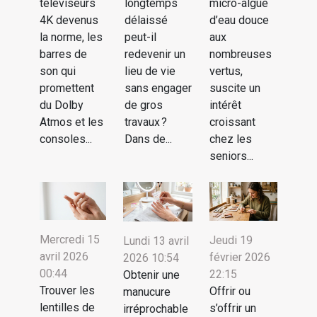
téléviseurs
longtemps
micro-algue
4K devenus
délaissé
d’eau douce
la norme, les
peut-il
aux
barres de
redevenir un
nombreuses
son qui
lieu de vie
vertus,
promettent
sans engager
suscite un
du Dolby
de gros
intérêt
Atmos et les
travaux ?
croissant
consoles...
Dans de...
chez les
seniors...
Mercredi 15
Jeudi 19
Lundi 13 avril
avril 2026
février 2026
2026 10:54
00:44
22:15
Obtenir une
Trouver les
Offrir ou
manucure
lentilles de
s’offrir un
irréprochable