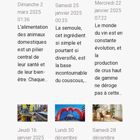
Mercredi 22
Dimanche 2
Samedi 25
janvier 2025
mars 2025
janvier 2025
07:22
01:36
00:35
Le monde
L'alimentation
La semoule,
du vin est en
des animaux
cet ingrédient
constante
domestiques
si simple et
évolution, et
est un pilier
pourtant si
la
central de
diversifié, est
production
leur santé et
la base
de crus haut
de leur bien-
incontournable
de gamme
être. Chaque...
du couscous,...
ne déroge
pas à cette...
Jeudi 16
Lundi 30
Samedi 28
janvier 2025
décembre
décembre