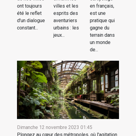
ont toujours
villes et les
en français,
été le reflet
esprits des
est une
d'un dialogue
aventuriers
pratique qui
constant...
urbains : les
gagne du
jeux...
terrain dans
un monde
de...
Dimanche 12 novembre 2023 01:45
Plongez au cœur des métropoles, où l'agitation