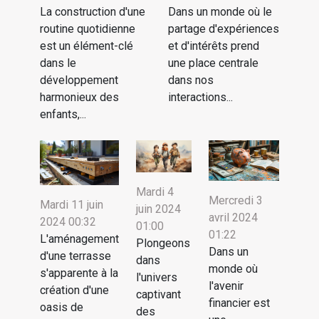
La construction d'une
Dans un monde où le
routine quotidienne
partage d'expériences
est un élément-clé
et d'intérêts prend
dans le
une place centrale
développement
dans nos
harmonieux des
interactions...
enfants,...
Mardi 4
Mercredi 3
Mardi 11 juin
juin 2024
avril 2024
2024 00:32
01:00
01:22
L'aménagement
Plongeons
Dans un
d'une terrasse
dans
monde où
s'apparente à la
l'univers
l'avenir
création d'une
captivant
financier est
oasis de
des