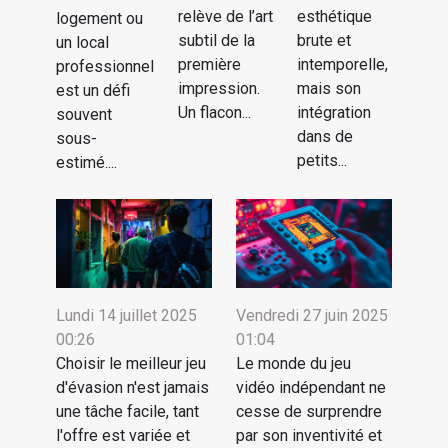
relève de l’art
esthétique
logement ou
subtil de la
brute et
un local
première
intemporelle,
professionnel
impression.
mais son
est un défi
Un flacon...
intégration
souvent
dans de
sous-
petits...
estimé....
Lundi 14 juillet 2025
Vendredi 27 juin 2025
00:26
01:04
Choisir le meilleur jeu
Le monde du jeu
d'évasion n'est jamais
vidéo indépendant ne
une tâche facile, tant
cesse de surprendre
l'offre est variée et
par son inventivité et