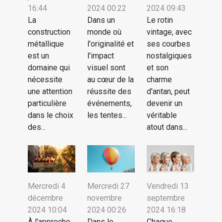
16:44
2024 00:22
2024 09:43
La
Dans un
Le rotin
construction
monde où
vintage, avec
métallique
l'originalité et
ses courbes
est un
l'impact
nostalgiques
domaine qui
visuel sont
et son
nécessite
au cœur de la
charme
une attention
réussite des
d'antan, peut
particulière
événements,
devenir un
dans le choix
les tentes...
véritable
des...
atout dans...
Mercredi 4
Mercredi 27
Vendredi 13
décembre
novembre
septembre
2024 10:04
2024 00:26
2024 16:18
À l'approche
Dans le
Chaque