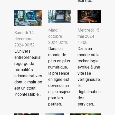
extraits...
Mardi 1
Mercredi 15
Samedi 14
octobre
mai 2024
décembre
2024 02:10
17:00
2024 00:52
Dans un
Dans un
L'univers
monde de
monde où la
entrepreneurial
plus en plus
technologie
regorge de
numérique,
évolue à une
formalités
la présence
vitesse
administratives
en ligne est
vertigineuse,
dont la maîtrise
devenue un
la
est un atout
enjeu majeur
digitalisation
incontestable...
pour les
des
petites...
services...