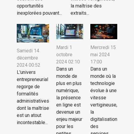
opportunités
la maîtrise des
inexplorées pouvant...
extraits...
Mardi 1
Mercredi 15
Samedi 14
octobre
mai 2024
décembre
2024 02:10
17:00
2024 00:52
Dans un
Dans un
L'univers
monde de
monde où la
entrepreneurial
plus en plus
technologie
regorge de
numérique,
évolue à une
formalités
la présence
vitesse
administratives
en ligne est
vertigineuse,
dont la maîtrise
devenue un
la
est un atout
enjeu majeur
digitalisation
incontestable...
pour les
des
petites...
services...