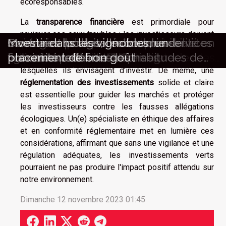
écoresponsables.
La
transparence financière
est primordiale pour
naviguer ces eaux troubles : les investisseurs doivent
Importance de l'historique
Comment estimer précisément vos
Défiscalisation outils et stratégies pour
Préparer sa retraite en 2023 stratégies
Impact du télétravail sur l'économie
Maximiser les retours sur
Guide complet pour comprendre et
Guide complet pour comprendre et
Stratégies pour accroître la visibilité en
Comment la digitalisation des services
Monnaies locales, l'économie de
Investir dans les vignobles, un
pouvoir accéder à des informations précises sur les
professionnel dans le secteur
revenus en tant que freelance en
réduire vos impôts en 2023
d'épargne et d'investissement pour les
globale et personnelle
investissement immobilier dans les
utiliser les extraits RNE
obtenir un extrait KBIS en ligne
ligne des petites entreprises
financiers influence les habitudes de
proximité redéfinie
placement de bon goût
pratiques environnementales des entreprises dans
entrepreneurial
portage salarial
millennials
petites villes
consommation
lesquelles ils envisagent d'investir. De même, une
réglementation des investissements
solide et claire
est essentielle pour guider les marchés et protéger
les investisseurs contre les fausses allégations
écologiques. Un(e) spécialiste en éthique des affaires
et en conformité réglementaire met en lumière ces
considérations, affirmant que sans une vigilance et une
régulation adéquates, les investissements verts
pourraient ne pas produire l'impact positif attendu sur
notre environnement.
Dimanche 12 novembre 2023 01:45