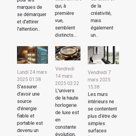
qui, à
de la
marques de
première
créativité,
se démarquer
vue,
mais
et d'attirer
semblent
également
l'attention...
distincts....
un...
Vendredi
Lundi 24 mars
Vendredi 7
14 mars
2025 01:38
mars 2025
2025 02:22
S'assurer
15:38
L'univers
d'avoir une
Les murs
de la haute
source
intérieurs ne
horlogerie
d'énergie
se contentent
de luxe est
fiable et
plus d’être de
en
portable est
simples
constante
devenu un
surfaces
évolution,