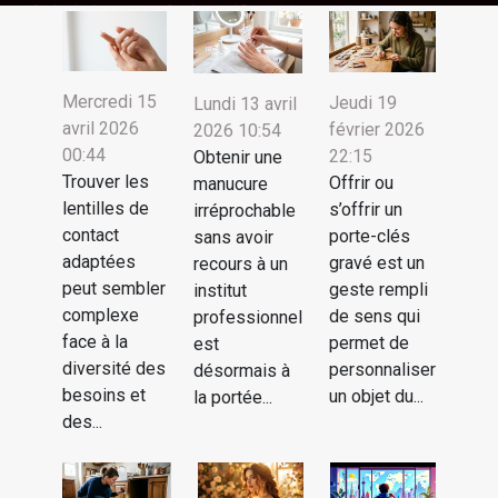
audiovisuelle
projet réussi
portables
propriétés résidentielles
d'événements
revêtements en pierre
Romande
domestiques
événements
développement émotionnel et
partager des centres d'intérêt
esthétique optimales
pirates pour les enfants
intellectuel des enfants
spécifiques
Mercredi 15
Jeudi 19
Lundi 13 avril
avril 2026
février 2026
2026 10:54
00:44
22:15
Obtenir une
Trouver les
Offrir ou
manucure
lentilles de
s’offrir un
irréprochable
contact
porte-clés
sans avoir
adaptées
gravé est un
recours à un
peut sembler
geste rempli
institut
complexe
de sens qui
professionnel
face à la
permet de
est
diversité des
personnaliser
désormais à
besoins et
un objet du...
la portée...
des...