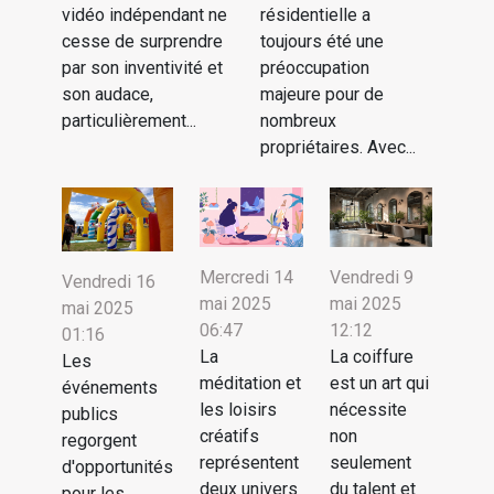
vidéo indépendant ne
résidentielle a
cesse de surprendre
toujours été une
par son inventivité et
préoccupation
son audace,
majeure pour de
particulièrement...
nombreux
propriétaires. Avec...
Mercredi 14
Vendredi 9
Vendredi 16
mai 2025
mai 2025
mai 2025
06:47
12:12
01:16
La
La coiffure
Les
méditation et
est un art qui
événements
les loisirs
nécessite
publics
créatifs
non
regorgent
représentent
seulement
d'opportunités
deux univers
du talent et
pour les