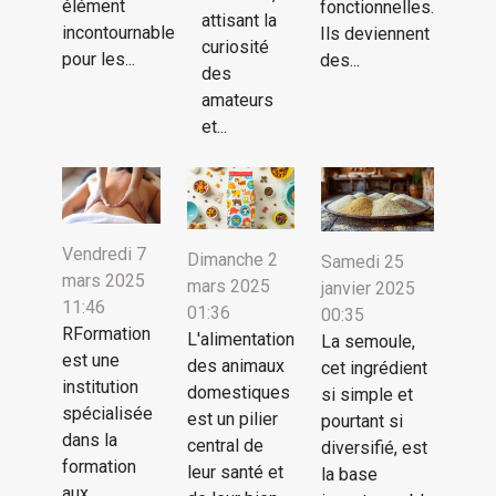
élément
fonctionnelles.
attisant la
incontournable
Ils deviennent
curiosité
pour les...
des...
des
amateurs
et...
Vendredi 7
Dimanche 2
Samedi 25
mars 2025
mars 2025
janvier 2025
11:46
01:36
00:35
RFormation
L'alimentation
La semoule,
est une
des animaux
cet ingrédient
institution
domestiques
si simple et
spécialisée
est un pilier
pourtant si
dans la
central de
diversifié, est
formation
leur santé et
la base
aux