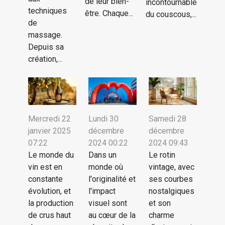
de leur bien-
incontournable
techniques
être. Chaque...
du couscous,...
de
massage.
Depuis sa
création,...
Mercredi 22
Lundi 30
Samedi 28
janvier 2025
décembre
décembre
07:22
2024 00:22
2024 09:43
Le monde du
Dans un
Le rotin
vin est en
monde où
vintage, avec
constante
l'originalité et
ses courbes
évolution, et
l'impact
nostalgiques
la production
visuel sont
et son
de crus haut
au cœur de la
charme