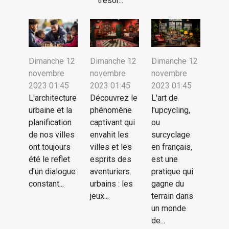
trésor...
Dimanche 12
Dimanche 12
Dimanche 12
novembre
novembre
novembre
2023 01:45
2023 01:45
2023 01:45
L'architecture
Découvrez le
L'art de
urbaine et la
phénomène
l'upcycling,
planification
captivant qui
ou
de nos villes
envahit les
surcyclage
ont toujours
villes et les
en français,
été le reflet
esprits des
est une
d'un dialogue
aventuriers
pratique qui
constant...
urbains : les
gagne du
jeux...
terrain dans
un monde
de...