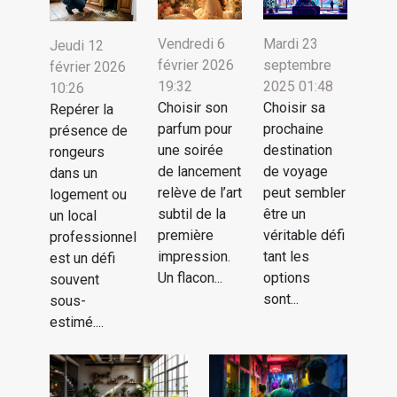
Vendredi 6
Mardi 23
Jeudi 12
février 2026
septembre
février 2026
19:32
2025 01:48
10:26
Choisir son
Choisir sa
Repérer la
parfum pour
prochaine
présence de
une soirée
destination
rongeurs
de lancement
de voyage
dans un
relève de l’art
peut sembler
logement ou
subtil de la
être un
un local
première
véritable défi
professionnel
impression.
tant les
est un défi
Un flacon...
options
souvent
sont...
sous-
estimé....