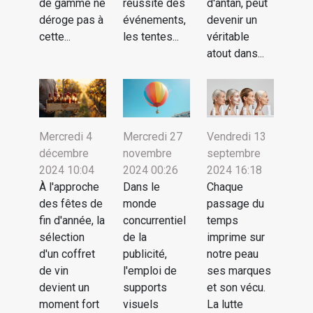
de gamme ne
réussite des
d'antan, peut
déroge pas à
événements,
devenir un
cette...
les tentes...
véritable
atout dans...
Mercredi 4
Mercredi 27
Vendredi 13
décembre
novembre
septembre
2024 10:04
2024 00:26
2024 16:18
À l'approche
Dans le
Chaque
des fêtes de
monde
passage du
fin d'année, la
concurrentiel
temps
sélection
de la
imprime sur
d'un coffret
publicité,
notre peau
de vin
l'emploi de
ses marques
devient un
supports
et son vécu.
moment fort
visuels
La lutte