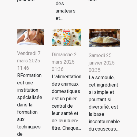
des
amateurs
et...
Vendredi 7
Dimanche 2
Samedi 25
mars 2025
mars 2025
janvier 2025
11:46
01:36
00:35
RFormation
L'alimentation
La semoule,
est une
des animaux
cet ingrédient
institution
domestiques
si simple et
spécialisée
est un pilier
pourtant si
dans la
central de
diversifié, est
formation
leur santé et
la base
aux
de leur bien-
incontournable
techniques
être. Chaque...
du couscous,...
de