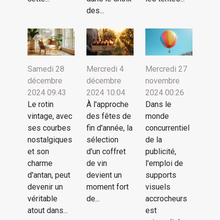
des...
Samedi 28
Mercredi 4
Mercredi 27
décembre
décembre
novembre
2024 09:43
2024 10:04
2024 00:26
Le rotin
À l'approche
Dans le
vintage, avec
des fêtes de
monde
ses courbes
fin d'année, la
concurrentiel
nostalgiques
sélection
de la
et son
d'un coffret
publicité,
charme
de vin
l'emploi de
d'antan, peut
devient un
supports
devenir un
moment fort
visuels
véritable
de...
accrocheurs
atout dans...
est