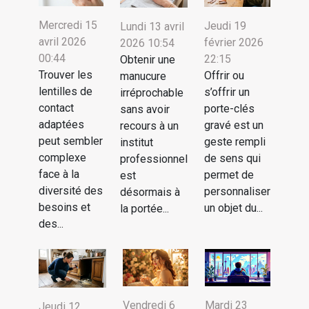
Mercredi 15
Jeudi 19
Lundi 13 avril
avril 2026
février 2026
2026 10:54
00:44
22:15
Obtenir une
Trouver les
Offrir ou
manucure
lentilles de
s’offrir un
irréprochable
contact
porte-clés
sans avoir
adaptées
gravé est un
recours à un
peut sembler
geste rempli
institut
complexe
de sens qui
professionnel
face à la
permet de
est
diversité des
personnaliser
désormais à
besoins et
un objet du...
la portée...
des...
Vendredi 6
Mardi 23
Jeudi 12