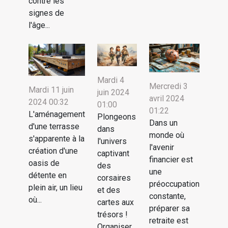
contre les
signes de
l'âge...
Mardi 4
Mercredi 3
Mardi 11 juin
juin 2024
avril 2024
2024 00:32
01:00
01:22
L'aménagement
Plongeons
Dans un
d'une terrasse
dans
monde où
s'apparente à la
l'univers
l'avenir
création d'une
captivant
financier est
oasis de
des
une
détente en
corsaires
préoccupation
plein air, un lieu
et des
constante,
où...
cartes aux
préparer sa
trésors !
retraite est
Organiser