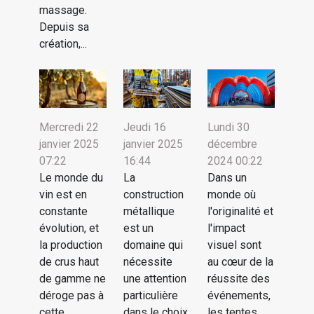
massage.
Depuis sa
création,...
Mercredi 22
Jeudi 16
Lundi 30
janvier 2025
janvier 2025
décembre
07:22
16:44
2024 00:22
Le monde du
La
Dans un
vin est en
construction
monde où
constante
métallique
l'originalité et
évolution, et
est un
l'impact
la production
domaine qui
visuel sont
de crus haut
nécessite
au cœur de la
de gamme ne
une attention
réussite des
déroge pas à
particulière
événements,
cette...
dans le choix
les tentes...