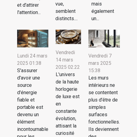
vue,
mais
et d'attirer
semblent
également
l'attention...
distincts....
un...
Vendredi
Lundi 24 mars
Vendredi 7
14 mars
2025 01:38
mars 2025
2025 02:22
S'assurer
15:38
L'univers
d'avoir une
Les murs
de la haute
source
intérieurs ne
horlogerie
d'énergie
se contentent
de luxe est
fiable et
plus d’être de
en
portable est
simples
constante
devenu un
surfaces
évolution,
élément
fonctionnelles.
attisant la
incontournable
Ils deviennent
curiosité
pour les...
des...