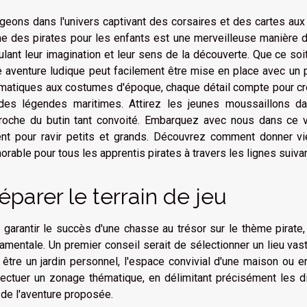
geons dans l'univers captivant des corsaires et des cartes aux 
e des pirates pour les enfants est une merveilleuse manière de 
ulant leur imagination et leur sens de la découverte. Que ce so
e aventure ludique peut facilement être mise en place avec un p
matiques aux costumes d'époque, chaque détail compte pour cr
des légendes maritimes. Attirez les jeunes moussaillons 
roche du butin tant convoité. Embarquez avec nous dans ce 
nt pour ravir petits et grands. Découvrez comment donner v
rable pour tous les apprentis pirates à travers les lignes suiva
éparer le terrain de jeu
 garantir le succès d'une chasse au trésor sur le thème pirate,
amentale. Un premier conseil serait de sélectionner un lieu vast
 être un jardin personnel, l'espace convivial d'une maison ou en
fectuer un zonage thématique, en délimitant précisément les d
 de l'aventure proposée.