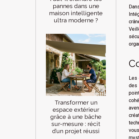
pannes dans une
Dans
maison intelligente
Inté
ultra moderne ?
crân
Veil
sécu
orga
Co
Les 
des 
poin
cohé
Transformer un
aven
espace extérieur
créa
grâce à une bâche
tech
sur-mesure : récit
vous
d’un projet réussi
myst