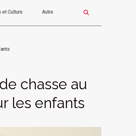
s et Culture
Autre
fants
de chasse au
r les enfants