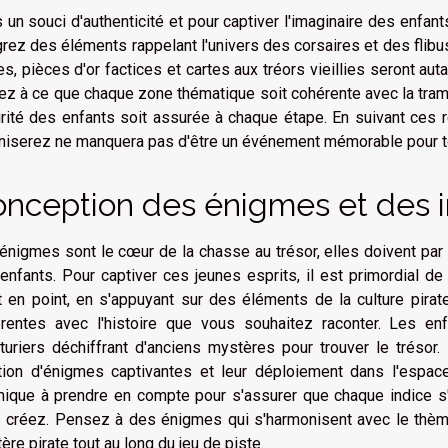
 un souci d'authenticité et pour captiver l'imaginaire des enfants
grez des éléments rappelant l'univers des corsaires et des flibus
es, pièces d'or factices et cartes aux tréors vieillies seront aut
lez à ce que chaque zone thématique soit cohérente avec la tram
rité des enfants soit assurée à chaque étape. En suivant ces
niserez ne manquera pas d'être un événement mémorable pour to
nception des énigmes et des i
énigmes sont le cœur de la chasse au trésor, elles doivent par 
enfants. Pour captiver ces jeunes esprits, il est primordial d
t en point, en s'appuyant sur des éléments de la culture pirat
rentes avec l'histoire que vous souhaitez raconter. Les e
turiers déchiffrant d'anciens mystères pour trouver le trésor
tion d'énigmes captivantes et leur déploiement dans l'espac
nique à prendre en compte pour s'assurer que chaque indice s'i
 créez. Pensez à des énigmes qui s'harmonisent avec le thème
ère pirate tout au long du jeu de piste.