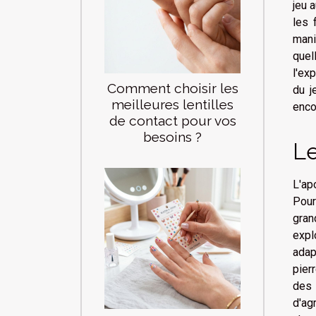
jeu 
les 
mani
quel
l'ex
Comment choisir les
du j
meilleures lentilles
enco
de contact pour vos
besoins ?
L
L'ap
Pour
gran
expl
adap
pier
des 
d'ag