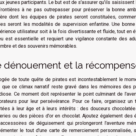
aux jeunes participants. Le but est de s'assurer qu'ils saisissent l
frontières à ne pas outrepasser pour préserver la bonne ambi
ère dont les équipes de pirates seront constituées, comme
les seront les modalités de supervision enfantine. Une bonne
périence utilisateur soit à la fois divertissante et fluide, tout en
eu est essentielle et requiert une vigilance constante des a
mbre et des souvenirs mémorables.
e dénouement et la récompens
ogée de toute quête de pirates est incontestablement le momen
 que ce climax narratif reste gravé dans les mémoires des part
diose. Ce moment doit représenter le point culminant de l'av
orateurs pour leur persévérance. Pour ce faire, organisez un
tées à leur âge et à leurs intérêts : des douceurs chocolatées
reries ou des pièces d'or en chocolat. Ajoutez également des
accessoires de déguisement qui prolongeront l'aventure mé
rémenter le tout d'une carte de remerciement personnalisée, so