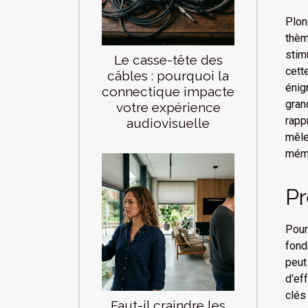
Plon
thèm
stim
Le casse-tête des
cett
câbles : pourquoi la
énig
connectique impacte
gran
votre expérience
rapp
audiovisuelle
mêle
mémo
Pr
Pour
fond
peut
d'ef
clés
Faut-il craindre les