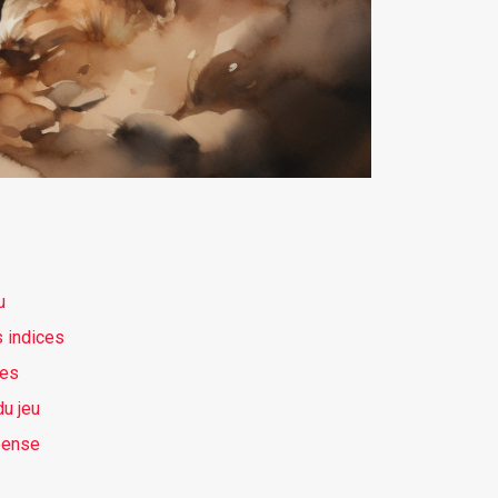
u
 indices
mes
du jeu
pense