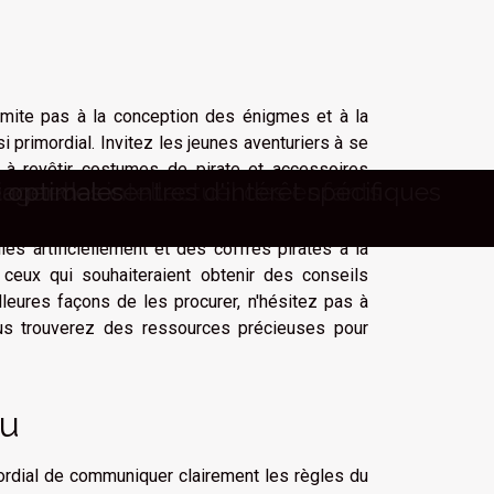
limite pas à la conception des énigmes et à la
ssi primordial. Invitez les jeunes aventuriers à se
t à revêtir costumes de pirate et accessoires
visuelle
éussi
les
ielles
énements
s en pierre
mande
nnel et intellectuel des enfants
ger des centres d'intérêt spécifiques
e optimales
avec style, une fausse épée à la ceinture, sans
mettent aux enfants de s'immerger complètement
ies artificiellement et des coffres pirates à la
ceux qui souhaiteraient obtenir des conseils
lleures façons de les procurer, n'hésitez pas à
us trouverez des ressources précieuses pour
eu
ordial de communiquer clairement les règles du